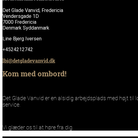
Det Glade Vanvid, Fredericia
Vendersgade 1D
7000 Fredericia
Denmark Syddanmark
Line Bjerg Iversen
+4524212742
lbi@detgladevanvid.dk
Kom med ombord!
Det Glade Vanvid er en alsidig arbejdsplads med højt til l
service.
Vi glæder os til at høre fra dig.