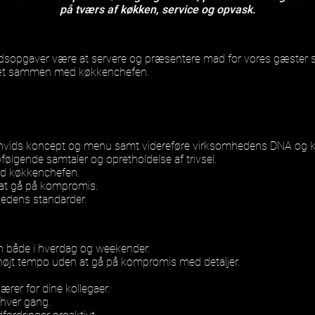
på tværs af køkken, service og opvask.
dsopgaver være at servere og præsentere mad for vores gæster sam
r tæt sammen med køkkenchefen.
Vanvids koncept og menu samt videreføre virksomhedens DNA og ku
pfølgende samtaler og opretholdelse af trivsel.
ed køkkenchefen.
 at gå på kompromis.
hedens standarder.
en både i hverdag og weekender.
i højt tempo uden at gå på kompromis med detaljer.
rer for dine kollegaer.
 hver gang.