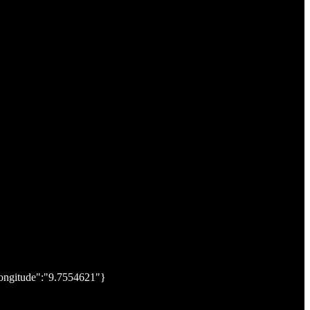
longitude":"9.7554621"}