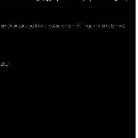
t klargøre og lukke restauranten. Stillingen er timelønnet,
ltur.