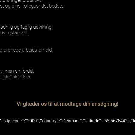
fordringer proaktivt.
met og dine kollegaer det bedste.
sonlig og faglig udvikling.
 ny restaurant.
 og ordnede arbejdsforhold.
rav, men en fordel.
gæsteoplevelser.
Vi glæder os til at modtage din ansøgning!
k","zip_code":"7000","country":"Denmark","latitude":"55.5676442","