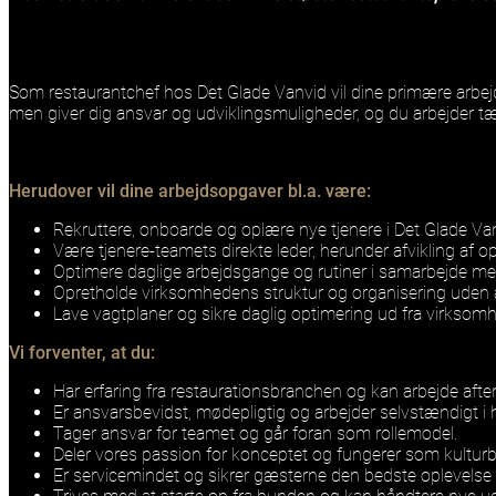
Som restaurantchef hos Det Glade Vanvid vil dine primære arbej
men giver dig ansvar og udviklingsmuligheder, og du arbejde
Herudover vil dine arbejdsopgaver bl.a. være:
Rekruttere, onboarde og oplære nye tjenere i Det Glade 
Være tjenere-teamets direkte leder, herunder afvikling af o
Optimere daglige arbejdsgange og rutiner i samarbejde m
Opretholde virksomhedens struktur og organisering uden
Lave vagtplaner og sikre daglig optimering ud fra virksom
Vi forventer, at du:
Har erfaring fra restaurationsbranchen og kan arbejde aft
Er ansvarsbevidst, mødepligtig og arbejder selvstændigt 
Tager ansvar for teamet og går foran som rollemodel.
Deler vores passion for konceptet og fungerer som kulturbæ
Er servicemindet og sikrer gæsterne den bedste oplevelse