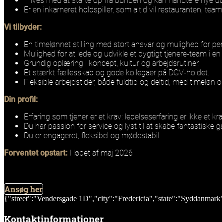
Trives med at starte op fra bunden og kan håndtere nye ud
Er en inkarneret holdspiller, som altid vil restauranten, tea
Vi tilbyder:
En timelønnet stilling med stort ansvar og mulighed for per
Mulighed for at lede og udvikle et dygtigt tjenere-team i en
Grundig oplæring i koncept, kultur og arbejdsrutiner.
Et stærkt fællesskab og gode kollegaer på DGV-holdet.
Fleksible arbejdstider, både fuldtid og deltid, med timeløn
Din profil:
Erfaring som tjener er et krav: ledelseserfaring er ikke et k
Du har passion for service og lyst til at skabe fantastiske 
Du er engageret, fleksibel og mødestabil.
Forventet opstart:
I løbet af maj 2026
Ansøg her
{"street":"Vendersgade 1D","city":"Fredericia","state":"Syddanmar
Kontaktinformationer