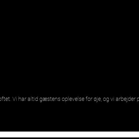
oftet. Vi har altid gæstens oplevelse for øje, og vi arbejd