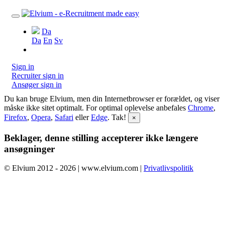
Da
Da
En
Sv
Sign in
Recruiter sign in
Ansøger sign in
Du kan bruge Elvium, men din Internetbrowser er forældet, og viser
måske ikke sitet optimalt. For optimal oplevelse anbefales
Chrome
,
Firefox
,
Opera
,
Safari
eller
Edge
. Tak!
×
Beklager, denne stilling accepterer ikke længere
ansøgninger
© Elvium 2012 - 2026 | www.elvium.com |
Privatlivspolitik