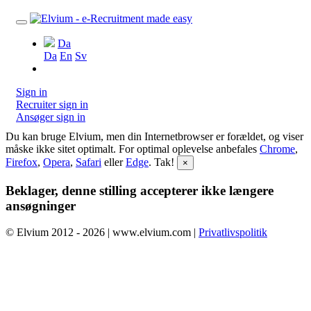
Da
Da
En
Sv
Sign in
Recruiter sign in
Ansøger sign in
Du kan bruge Elvium, men din Internetbrowser er forældet, og viser
måske ikke sitet optimalt. For optimal oplevelse anbefales
Chrome
,
Firefox
,
Opera
,
Safari
eller
Edge
. Tak!
×
Beklager, denne stilling accepterer ikke længere
ansøgninger
© Elvium 2012 - 2026 | www.elvium.com |
Privatlivspolitik