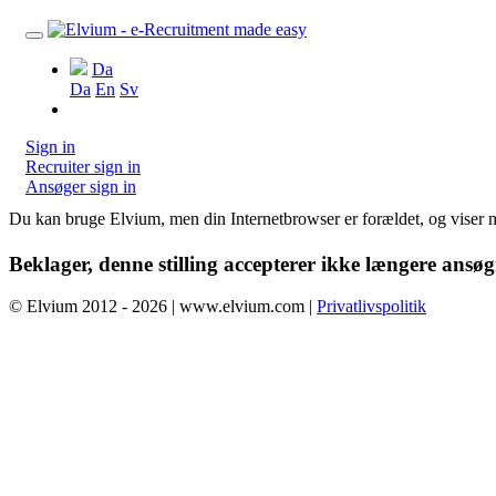
Da
Da
En
Sv
Sign in
Recruiter sign in
Ansøger sign in
Du kan bruge Elvium, men din Internetbrowser er forældet, og viser m
Beklager, denne stilling accepterer ikke længere ansø
© Elvium 2012 - 2026 | www.elvium.com |
Privatlivspolitik