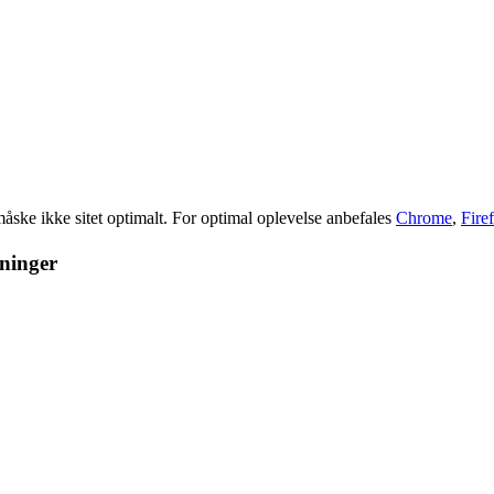
åske ikke sitet optimalt. For optimal oplevelse anbefales
Chrome
,
Fire
gninger