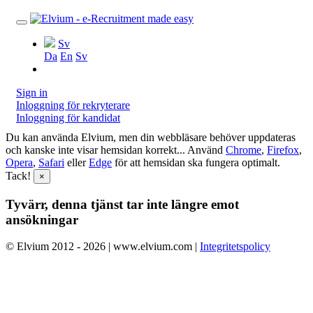
Sv
Da
En
Sv
Sign in
Inloggning för rekryterare
Inloggning för kandidat
Du kan använda Elvium, men din webbläsare behöver uppdateras
och kanske inte visar hemsidan korrekt... Använd
Chrome
,
Firefox
,
Opera
,
Safari
eller
Edge
för att hemsidan ska fungera optimalt.
Tack!
×
Tyvärr, denna tjänst tar inte längre emot
ansökningar
© Elvium 2012 - 2026 | www.elvium.com |
Integritetspolicy