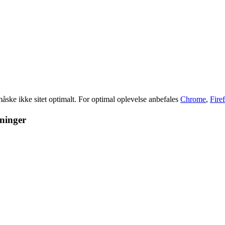
åske ikke sitet optimalt. For optimal oplevelse anbefales
Chrome
,
Fire
gninger