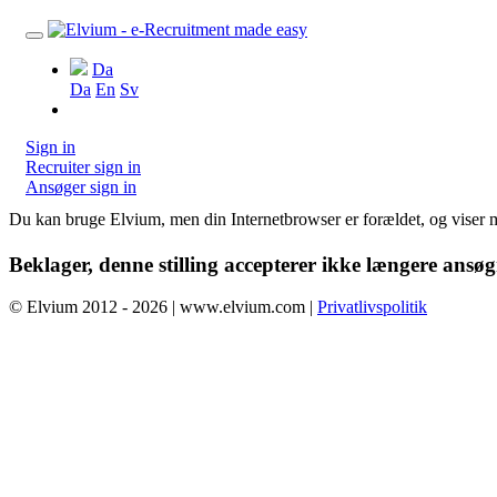
Da
Da
En
Sv
Sign in
Recruiter sign in
Ansøger sign in
Du kan bruge Elvium, men din Internetbrowser er forældet, og viser m
Beklager, denne stilling accepterer ikke længere ansø
© Elvium 2012 - 2026 | www.elvium.com |
Privatlivspolitik