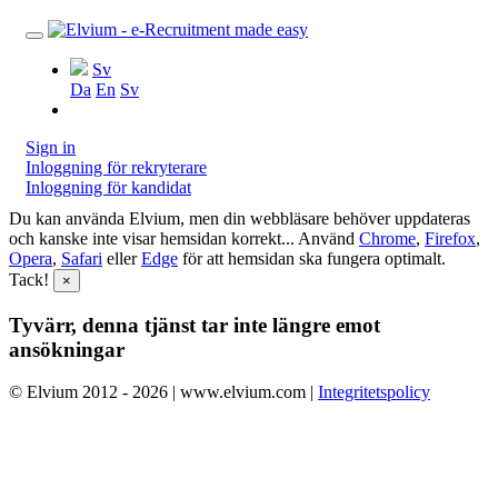
Sv
Da
En
Sv
Sign in
Inloggning för rekryterare
Inloggning för kandidat
Du kan använda Elvium, men din webbläsare behöver uppdateras
och kanske inte visar hemsidan korrekt... Använd
Chrome
,
Firefox
,
Opera
,
Safari
eller
Edge
för att hemsidan ska fungera optimalt.
Tack!
×
Tyvärr, denna tjänst tar inte längre emot
ansökningar
© Elvium 2012 - 2026 | www.elvium.com |
Integritetspolicy